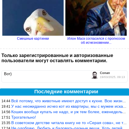
Смешные картинки
Илон Маск согласился с прогнозом
об исчезновении...
Только зарегистрированные и авторизованные
пользователи могут оставлять комментарии.
Conan
Вот)
19/03/2025, 09:13
Последние комментарии
Всё потому, что животные имеют доступ к кухне. Всю жизнь живу с
14:44
У нас неожиданно исчез кот из квартиры, мы с мужем искали повсюд
19:41
Кошек вообще купать не надо, и уж тем более, еженедельно, как лю
14:56
Трогательно!
17:51
В советском детстве читала книгу не то «Серая сова», не то ещё к
15:35
Не одобряю. Любить и баловать-разные вещи. Хоть детей, хоть коше
17:24