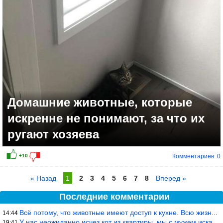
Домашние животные, которые
искренне не понимают, за что их
ругают хозяева
Комментариев: 0
« Назад
1
2
3
4
5
6
7
8
Вперед »
+11
Последние комментарии
Всё потому, что животные имеют доступ к кухне. Всю жизнь живу с
14:44
У нас неожиданно исчез кот из квартиры, мы с мужем искали повсюд
19:41