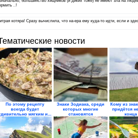
значально, большинство хищников (и диких тоже) не имеют зла на людей
ормить ..!
итрая котяра! Сразу вычислила, что на-ера ему куда-то идти, если и здес
Тематические новости
По этому рецепту
Знаки Зодиака, среди
Кому из зна
всегда будет
которых многие
придётся н
удивительно мягким и...
становятся
конца
миллионерами