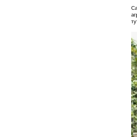
Са
аг
ту