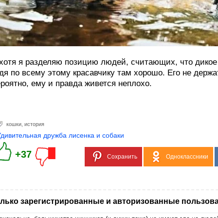
хотя я разделяю позицию людей, считающих, что дикое 
дя по всему этому красавчику там хорошо. Его не держат 
роятно, ему и правда живется неплохо.
кошки
,
история
Удивительная дружба лисенка и собаки
+37
Сохранить
Одноклассники
лько зарегистрированные и авторизованные пользова