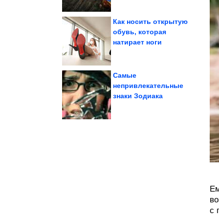
Как носить открытую
обувь, которая
натирает ноги
мостов планеты
необычных пешеходных
12 самых красивых и
Самые
непривлекательные
знаки Зодиака
которые приводят...
шедевров планеты,
Ещё 8 архитектурных
Ем
во
с 