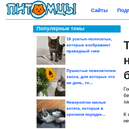
Сайты
Под
Популярные темы
16 усатых-полосатых,
которые изображают
праведный гнев
Пушистые повелителеи
хаоса, для которых что
ни день, то...
Го
бе
за
Невероятно милые
котята, которые в
К 
срочном порядке...
не