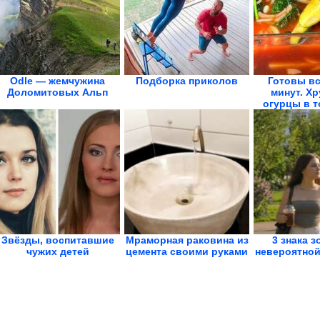
Odle — жемчужина
Подборка приколов
Готовы вс
Доломитовых Альп
минут. Х
огурцы в т
Звёзды, воспитавшие
Мраморная раковина из
3 знака з
чужих детей
цемента своими руками
невероятной