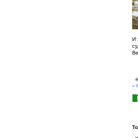
И 
су
Ве
« 
То