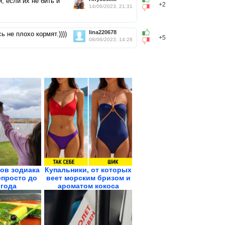
, если их не бить и
+2
14/06/2023, 21:31
lina220678
ь не плохо кормят.))))
+5
08/06/2023, 14:28
ков зодиака
Купальники, от которых
епросто до
веет морским бризом и
 года
ароматом кокоса