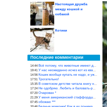
Настоящая дружба
между кошкой и
собакой
Котики
Последние комментарии
Всё потому, что животные имеют доступ к кухне. Всю жизнь живу с
14:44
У нас неожиданно исчез кот из квартиры, мы с мужем искали повсюд
19:41
Кошек вообще купать не надо, и уж тем более, еженедельно, как лю
14:56
Трогательно!
17:51
В советском детстве читала книгу не то «Серая сова», не то ещё к
15:35
Не одобряю. Любить и баловать-разные вещи. Хоть детей, хоть коше
17:24
Очарован *
07:20
У меня американский стаффордширский терьер, ей 4,5 года, но ни р
21:29
обожаю ***
07:45
Бедные мамочки! Как я их понимаю…
20:46