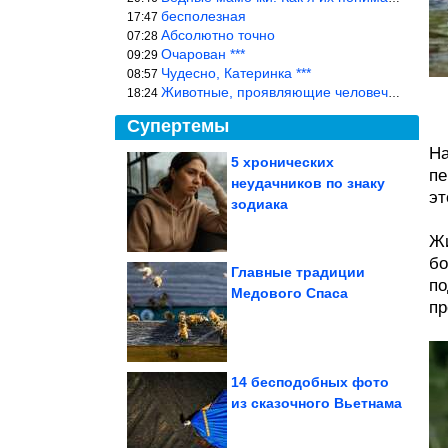
бесполезная
17:47
Абсолютно точно
07:28
Очарован ***
09:29
Чудесно, Катеринка ***
08:57
Животные, проявляющие человеческие чувства, на фоне озверевших д
18:24
Супертемы
На
5 хронических
пе
неудачников по знаку
Как найти своего врача
эт
и что выяснить до
зодиака
операции. Без...
Жи
бо
Главные традиции
по
Медового Спаса
пр
Необычные советы по
быту на каждый день
14 бесподобных фото
из сказочного Вьетнама
Полезное приспособление из пластиковых ящиков