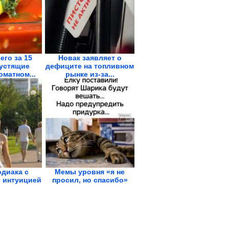
его за 15
Новак заявляет о
рустящие
дефиците на топливном
оматном...
рынке из-за...
одиака с
Мемы уровня «я не
 интуицией
просил, но спасибо»