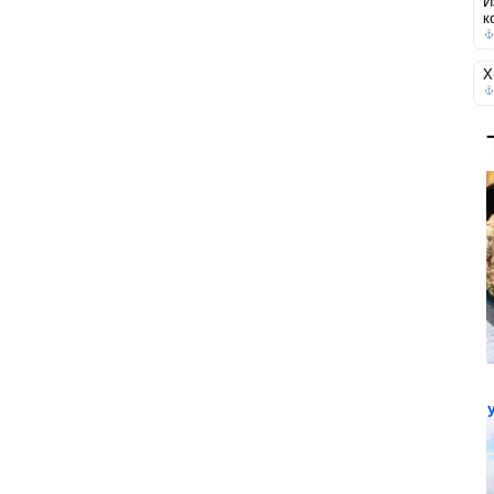
И
к
Х