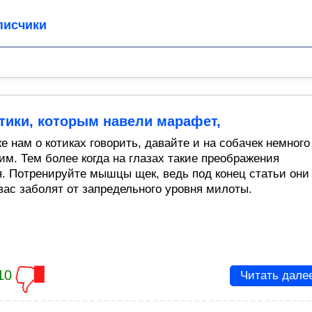
писчики
тики, которым навели марафет,
е нам о котиках говорить, давайте и на собачек немного
им. Тем более когда на глазах такие преображения
я. Потренируйте мышцы щек, ведь под конец статьи они
 вас заболят от запредельного уровня милоты.
10
Читать дале