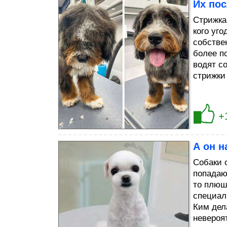
Их пос
Стрижка
кого уг
собстве
более п
водят со
стрижки
+
А он 
Собаки 
попадаю
то плюш
специал
Ким дел
невероя