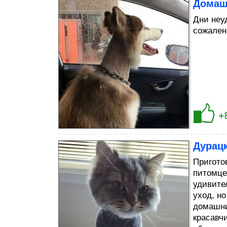
Домаш
Дни неу
сожален
+
Дурацк
Пригото
питомце
удивите
уход, н
домашни
красавч