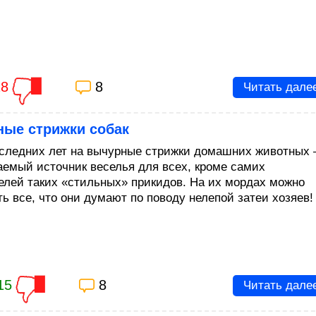
18
8
Читать дале
ные стрижки собак
следних лет на вычурные стрижки домашних животных
аемый источник веселья для всех, кроме самих
елей таких «стильных» прикидов. На их мордах можно
ть все, что они думают по поводу нелепой затеи хозяев!
15
8
Читать дале