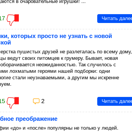
аются в очаровательные игрушки! ...
17
Читать дале
ки, которых просто не узнать с новой
ской
ерстка пушистых друзей не разлеталась по всему дому,
цы ведут своих питомцев к грумеру. Бывает, новая
 оборачивается неожиданностью. Так случилось с
ыми лохматыми героями нашей подборки: одни
ногие стали неузнаваемыми, а другим мы искренне
вуем.
15
2
Читать дале
бное преображение
фии «до» и «после» популярны не только у людей.