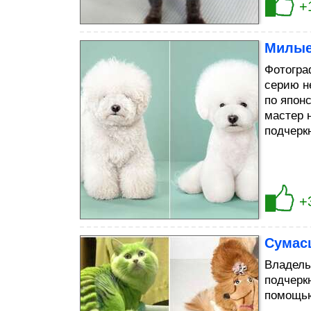
+
Милые 
Фотогра
серию н
по японс
мастер 
подчерк
+
Сумас
Владель
подчерк
помощью