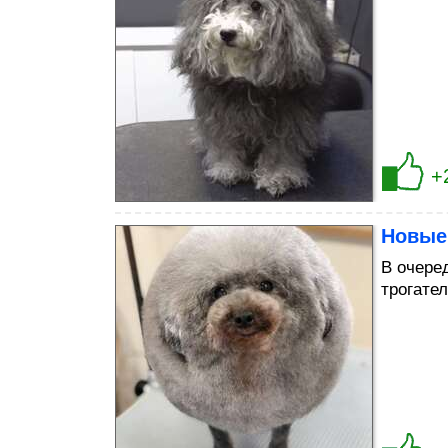
+
Новые
В очере
трогате