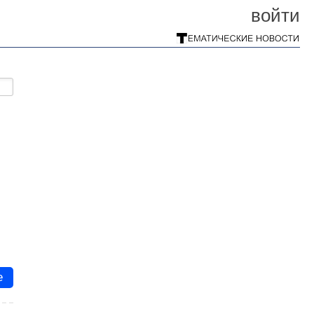
войти
е