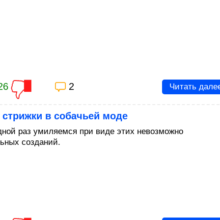
26
2
Читать дале
 стрижки в собачьей моде
дной раз умиляемся при виде этих невозможно
льных созданий.