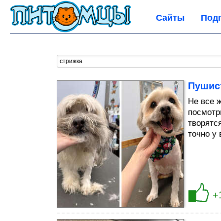
Сайты
Под
Пушис
Не все ж
посмотр
творятс
точно у
+