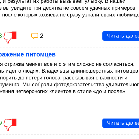
, и результат их работы вызывает улыбку. В нашей
е вы увидите три десятка не совсем удачных примеров
, после которых хозяева не сразу узнали своих любимце
8
2
Читать дале
ражение питомцев
я стрижка меняет все и с этим сложно не согласиться,
ечь идет о людях. Владельцы длинношерстных питомцев
спорить до потери голоса, рассказывая о важности и
груминга. Мы собрали фотодоказательства удивительног
жения четвероногих клиентов в стиле «до и после»
.
9
Читать дале