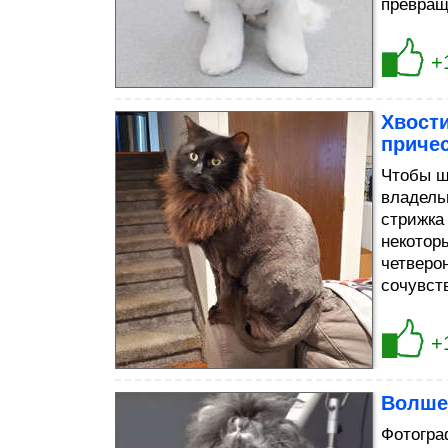
превращ
+
Хвости
приче
Чтобы ш
владель
стрижка
некотор
четверо
сочувст
+
Волше
Фотогра