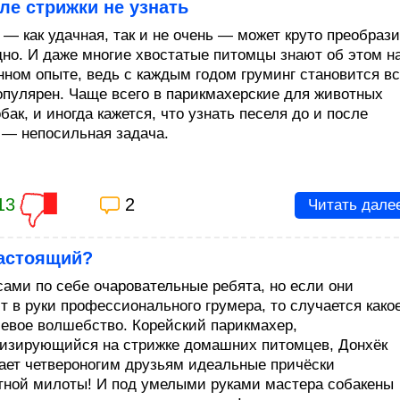
ле стрижки не узнать
 — как удачная, так и не очень — может круто преобраз
одно. И даже многие хвостатые питомцы знают об этом н
нном опыте, ведь с каждым годом груминг становится в
опулярен. Чаще всего в парикмахерские для животных
бак, и иногда кажется, что узнать песеля до и после
 — непосильная задача.
13
2
Читать дале
настоящий?
сами по себе очаровательные ребята, но если они
т в руки профессионального грумера, то случается како
евое волшебство. Корейский парикмахер,
изирующийся на стрижке домашних питомцев, Донхёк
ает четвероногим друзьям идеальные причёски
тной милоты! И под умелыми руками мастера собакены