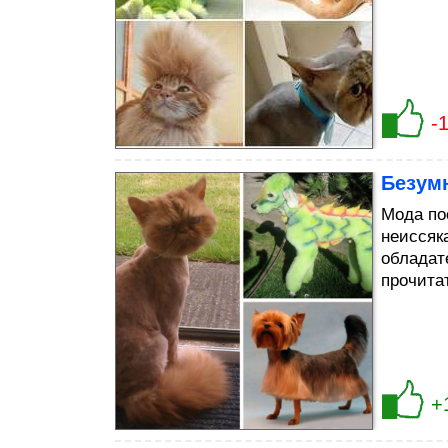
-
Безум
Мода по
неиссяк
обладат
прочита
+