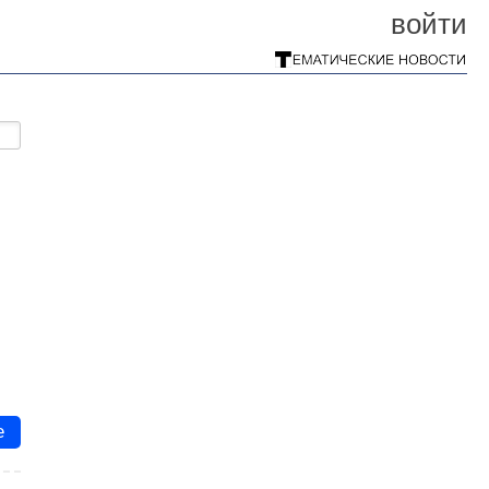
войти
е