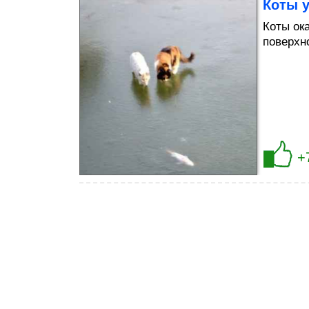
Коты 
Коты ок
поверхн
+