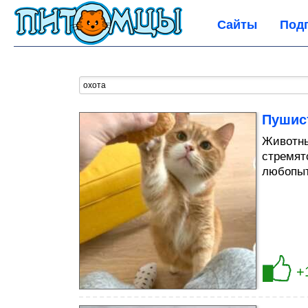
Сайты
Под
Пушис
Животны
стремятс
любопыт
+