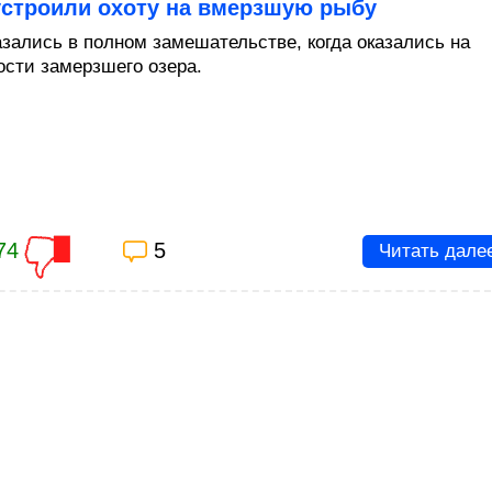
устроили охоту на вмерзшую рыбу
азались в полном замешательстве, когда оказались на
ости замерзшего озера.
74
5
Читать дале