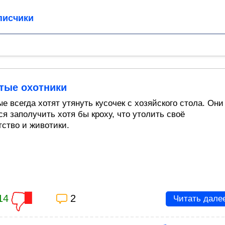
писчики
тые охотники
е всегда хотят утянуть кусочек с хозяйского стола. Они
я заполучить хотя бы кроху, что утолить своё
ство и животики.
14
2
Читать дале