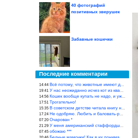
40 фотографий
позитивных зверушек
Забавные кошечки
Последние комментарии
Всё потому, что животные имеют доступ к кухне. Всю жизнь живу с
14:44
У нас неожиданно исчез кот из квартиры, мы с мужем искали повсюд
19:41
Кошек вообще купать не надо, и уж тем более, еженедельно, как лю
14:56
Трогательно!
17:51
В советском детстве читала книгу не то «Серая сова», не то ещё к
15:35
Не одобряю. Любить и баловать-разные вещи. Хоть детей, хоть коше
17:24
Очарован *
07:20
У меня американский стаффордширский терьер, ей 4,5 года, но ни р
21:29
обожаю ***
07:45
Бедные мамочки! Как я их понимаю…
20:46