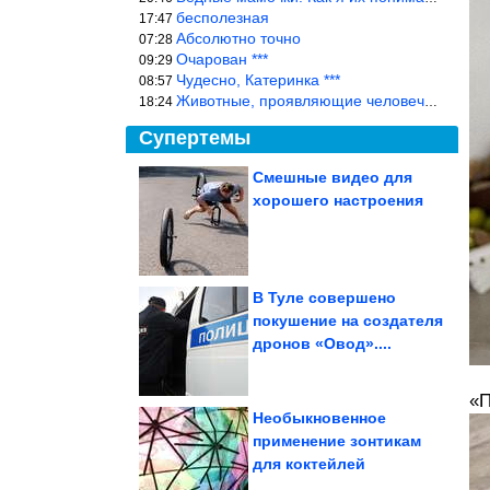
бесполезная
17:47
Абсолютно точно
07:28
Очарован ***
09:29
Чудесно, Катеринка ***
08:57
Животные, проявляющие человеческие чувства, на фоне озверевших д
18:24
Супертемы
Смешные видео для
хорошего настроения
Все приколы Августа
В Туле совершено
покушение на создателя
Идеи для хранения,
дронов «Овод»....
которые отлично
подойдут для...
«П
Необыкновенное
применение зонтикам
для коктейлей
Госдума приняла закон о спасении «Почты России»