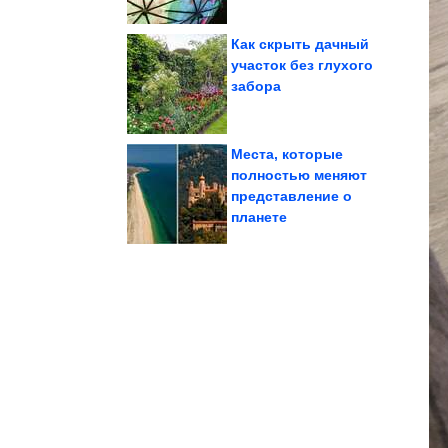
Как cкрыть дачный
участок без глухого
забора
впечатлить толпу
Эти люди знают, как
Места, которые
полностью меняют
представление о
заключенных к...
допустить больше
Правительство хочет
планете