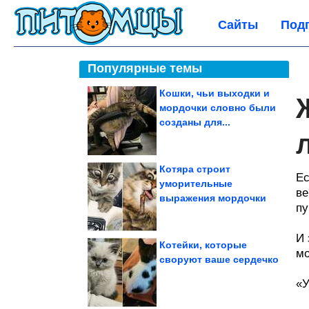
Сайты
Под
Популярные темы
Кошки, чьи выходки и
мордочки словно были
созданы для...
Котяра строит
Ес
уморительные
ве
выражения мордочки
пу
И 
Котейки, которые
мо
своруют ваше сердечко
«У