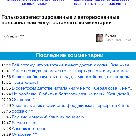
своими руками
планеты, которые приводят в...
Только зарегистрированные и авторизованные
пользователи могут оставлять комментарии.
Роман
обожаю ***
23/06/2026, 07:45
Последние комментарии
Всё потому, что животные имеют доступ к кухне. Всю жизнь живу с
14:44
У нас неожиданно исчез кот из квартиры, мы с мужем искали повсюд
19:41
Кошек вообще купать не надо, и уж тем более, еженедельно, как лю
14:56
Трогательно!
17:51
В советском детстве читала книгу не то «Серая сова», не то ещё к
15:35
Не одобряю. Любить и баловать-разные вещи. Хоть детей, хоть коше
17:24
Очарован *
07:20
У меня американский стаффордширский терьер, ей 4,5 года, но ни р
21:29
обожаю ***
07:45
Бедные мамочки! Как я их понимаю…
20:46
бесполезная
17:47
Абсолютно точно
07:28
Очарован ***
09:29