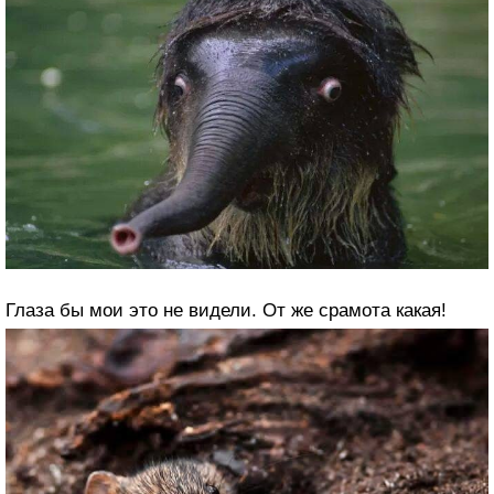
Глаза бы мои это не видели. От же срамота какая!