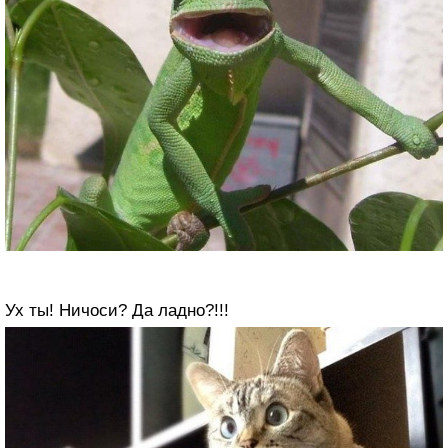
Ух ты! Ничоси? Да ладно?!!!