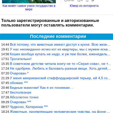
Как живёт самое узкое государство в
Юмор из интернета
мире
Только зарегистрированные и авторизованные
пользователи могут оставлять комментарии.
Последние комментарии
Всё потому, что животные имеют доступ к кухне. Всю жизнь живу с
14:44
У нас неожиданно исчез кот из квартиры, мы с мужем искали повсюд
19:41
Кошек вообще купать не надо, и уж тем более, еженедельно, как лю
14:56
Трогательно!
17:51
В советском детстве читала книгу не то «Серая сова», не то ещё к
15:35
Не одобряю. Любить и баловать-разные вещи. Хоть детей, хоть коше
17:24
Очарован *
07:20
У меня американский стаффордширский терьер, ей 4,5 года, но ни р
21:29
обожаю ***
07:45
Бедные мамочки! Как я их понимаю…
20:46
бесполезная
17:47
Абсолютно точно
07:28
Очарован ***
09:29
Чудесно, Катеринка ***
08:57
Животные, проявляющие человеческие чувства, на фоне озверевших д
18:24