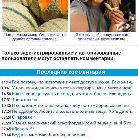
Чем полезна дыня. Омолаживает и
Этот вкусный продукт снижает
делает органам «пилинг...
холестерин. Даже если вы...
Только зарегистрированные и авторизованные
пользователи могут оставлять комментарии.
Последние комментарии
Всё потому, что животные имеют доступ к кухне. Всю жизнь живу с
14:44
У нас неожиданно исчез кот из квартиры, мы с мужем искали повсюд
19:41
Кошек вообще купать не надо, и уж тем более, еженедельно, как лю
14:56
Трогательно!
17:51
В советском детстве читала книгу не то «Серая сова», не то ещё к
15:35
Не одобряю. Любить и баловать-разные вещи. Хоть детей, хоть коше
17:24
Очарован *
07:20
У меня американский стаффордширский терьер, ей 4,5 года, но ни р
21:29
обожаю ***
07:45
Бедные мамочки! Как я их понимаю…
20:46