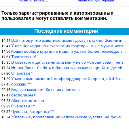
только отвертку....
японского фотографа
Только зарегистрированные и авторизованные
пользователи могут оставлять комментарии.
Последние комментарии
Всё потому, что животные имеют доступ к кухне. Всю жизнь живу с
14:44
У нас неожиданно исчез кот из квартиры, мы с мужем искали повсюд
19:41
Кошек вообще купать не надо, и уж тем более, еженедельно, как лю
14:56
Трогательно!
17:51
В советском детстве читала книгу не то «Серая сова», не то ещё к
15:35
Не одобряю. Любить и баловать-разные вещи. Хоть детей, хоть коше
17:24
Очарован *
07:20
У меня американский стаффордширский терьер, ей 4,5 года, но ни р
21:29
обожаю ***
07:45
Бедные мамочки! Как я их понимаю…
20:46
бесполезная
17:47
Абсолютно точно
07:28
Очарован ***
09:29
Чудесно, Катеринка ***
08:57
Животные, проявляющие человеческие чувства, на фоне озверевших д
18:24