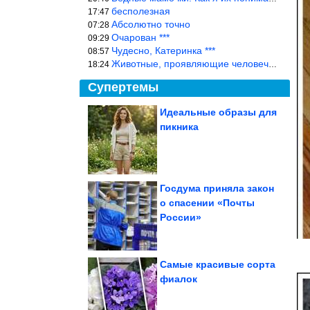
бесполезная
17:47
Абсолютно точно
07:28
Очарован ***
09:29
Чудесно, Катеринка ***
08:57
Животные, проявляющие человеческие чувства, на фоне озверевших д
18:24
Супертемы
Идеальные образы для
пикника
Примеры
интересностей, которые
мир прячет прямо на
виду
Госдума приняла закон
о спасении «Почты
Какая фурнитура
России»
выдаёт возраст, а какая
его стирает
Самые красивые сорта
фиалок
Как стирать постельное бельё, чтобы оно хрустело как в...