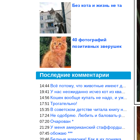
Без кота и жизнь не та
40 фотографий
позитивных зверушек
Последние комментарии
Всё потому, что животные имеют доступ к кухне. Всю жизнь живу с
14:44
У нас неожиданно исчез кот из квартиры, мы с мужем искали повсюд
19:41
Кошек вообще купать не надо, и уж тем более, еженедельно, как лю
14:56
Трогательно!
17:51
В советском детстве читала книгу не то «Серая сова», не то ещё к
15:35
Не одобряю. Любить и баловать-разные вещи. Хоть детей, хоть коше
17:24
Очарован *
07:20
У меня американский стаффордширский терьер, ей 4,5 года, но ни р
21:29
обожаю ***
07:45
Бедные мамочки! Как я их понимаю…
20:46