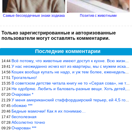
Самые бессердечные знаки зодиака
Позитив с животными
Только зарегистрированные и авторизованные
пользователи могут оставлять комментарии.
Последние комментарии
Всё потому, что животные имеют доступ к кухне. Всю жизнь живу с
14:44
У нас неожиданно исчез кот из квартиры, мы с мужем искали повсюд
19:41
Кошек вообще купать не надо, и уж тем более, еженедельно, как лю
14:56
Трогательно!
17:51
В советском детстве читала книгу не то «Серая сова», не то ещё к
15:35
Не одобряю. Любить и баловать-разные вещи. Хоть детей, хоть коше
17:24
Очарован *
07:20
У меня американский стаффордширский терьер, ей 4,5 года, но ни р
21:29
обожаю ***
07:45
Бедные мамочки! Как я их понимаю…
20:46
бесполезная
17:47
Абсолютно точно
07:28
Очарован ***
09:29