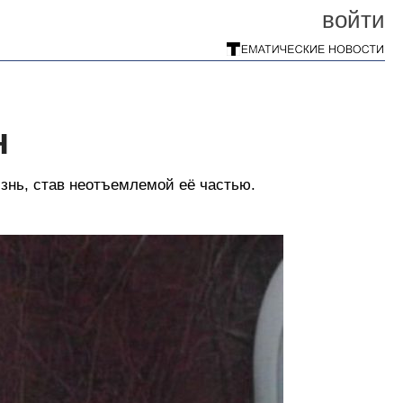
войти
н
знь, став неотъемлемой её частью.