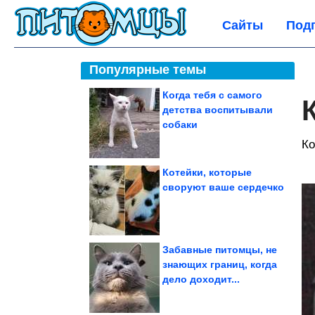
Сайты
Под
Популярные темы
Когда тебя с самого
детства воспитывали
собаки
Ко
Котейки, которые
своруют ваше сердечко
Забавные питомцы, не
знающих границ, когда
дело доходит...