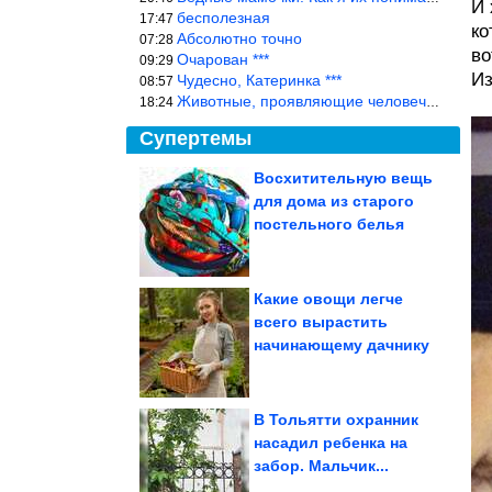
И 
бесполезная
17:47
ко
Абсолютно точно
07:28
во
Очарован ***
09:29
Из
Чудесно, Катеринка ***
08:57
Животные, проявляющие человеческие чувства, на фоне озверевших д
18:24
Супертемы
Восхитительную вещь
для дома из старого
Актрисы-красавицы,
которые опустились на
постельного белья
самое дно, не...
Какие овощи легче
всего вырастить
Знаки Зодиака, среди
начинающему дачнику
которых многие
становятся...
В Тольятти охранник
насадил ребенка на
забор. Мальчик...
Фото из отеля, где главная роскошь ― это тишина