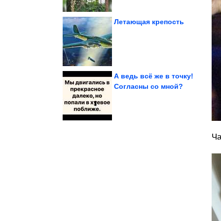
Летающая крепость
Подборка приколов
А ведь всё же в точку!
Согласны со мной?
частного дома
Как украсить крыльцо
Ча