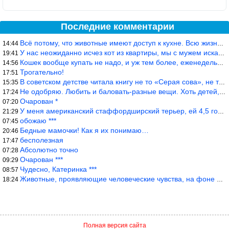
Последние комментарии
Всё потому, что животные имеют доступ к кухне. Всю жизнь живу с
14:44
У нас неожиданно исчез кот из квартиры, мы с мужем искали повсюд
19:41
Кошек вообще купать не надо, и уж тем более, еженедельно, как лю
14:56
Трогательно!
17:51
В советском детстве читала книгу не то «Серая сова», не то ещё к
15:35
Не одобряю. Любить и баловать-разные вещи. Хоть детей, хоть коше
17:24
Очарован *
07:20
У меня американский стаффордширский терьер, ей 4,5 года, но ни р
21:29
обожаю ***
07:45
Бедные мамочки! Как я их понимаю…
20:46
бесполезная
17:47
Абсолютно точно
07:28
Очарован ***
09:29
Чудесно, Катеринка ***
08:57
Животные, проявляющие человеческие чувства, на фоне озверевших д
18:24
Полная версия сайта