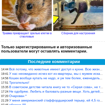
Травма превращает зрелые клетки в
Сборник для настроения
стволовые
Только зарегистрированные и авторизованные
пользователи могут оставлять комментарии.
Последние комментарии
Всё потому, что животные имеют доступ к кухне. Всю жизнь живу с
14:44
У нас неожиданно исчез кот из квартиры, мы с мужем искали повсюд
19:41
Кошек вообще купать не надо, и уж тем более, еженедельно, как лю
14:56
Трогательно!
17:51
В советском детстве читала книгу не то «Серая сова», не то ещё к
15:35
Не одобряю. Любить и баловать-разные вещи. Хоть детей, хоть коше
17:24
Очарован *
07:20
У меня американский стаффордширский терьер, ей 4,5 года, но ни р
21:29
обожаю ***