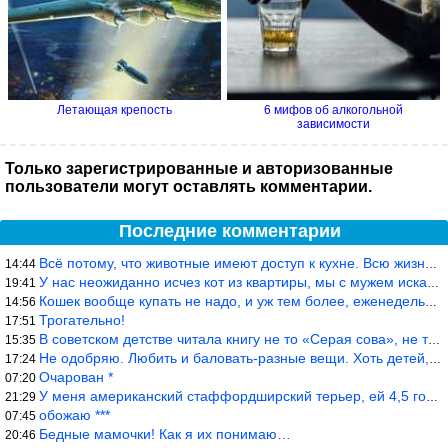
Летающая крепость
6 мифов об алкогольной
зависимости
Только зарегистрированные и авторизованные
пользователи могут оставлять комментарии.
Последние комментарии
Всё потому, что животные имеют доступ к кухне. Всю жизнь живу с
14:44
У нас неожиданно исчез кот из квартиры, мы с мужем искали повсюд
19:41
Кошек вообще купать не надо, и уж тем более, еженедельно, как лю
14:56
Трогательно!
17:51
В советском детстве читала книгу не то «Серая сова», не то ещё к
15:35
Не одобряю. Любить и баловать-разные вещи. Хоть детей, хоть коше
17:24
Очарован *
07:20
У меня американский стаффордширский терьер, ей 4,5 года, но ни р
21:29
обожаю ***
07:45
Бедные мамочки! Как я их понимаю…
20:46