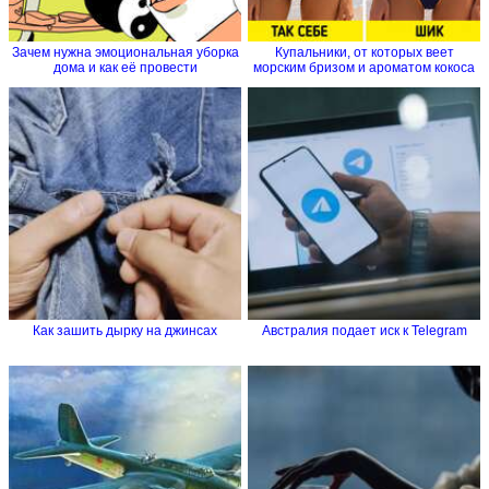
Зачем нужна эмоциональная уборка
Купальники, от которых веет
дома и как её провести
морским бризом и ароматом кокоса
Как зашить дырку на джинсах
Австралия подает иск к Telegram