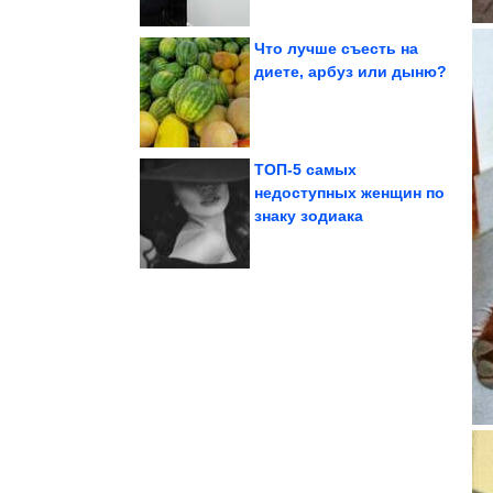
Что лучше съесть на
диете, арбуз или дыню?
«Океан-214»
радиоприёмником
охотятся за
Почему иностранцы
ТОП-5 самых
недоступных женщин по
знаку зодиака
планеты, от...
удивительных мест
5 малоизвестных, но