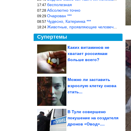
бесполезная
17:47
Абсолютно точно
07:28
Очарован ***
09:29
Чудесно, Катеринка ***
08:57
Животные, проявляющие человеческие чувства, на фоне озверевших д
18:24
Супертемы
Каких витаминов не
хватает россиянам
9 изумительных
пейзажей, в земное
больше всего?
происхождение
которых...
Можно ли заставить
взрослую клетку снова
Как украсить крыльцо
стать...
частного дома
В Туле совершено
покушение на создателя
дронов «Овод»....
Опасный месяц для рубля. Прогноз курса доллара на...