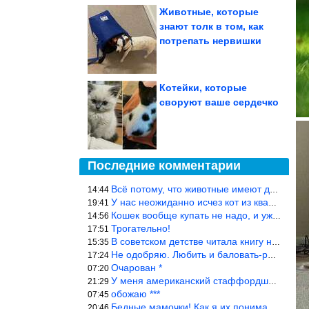
Животные, которые
знают толк в том, как
потрепать нервишки
Котейки, которые
своруют ваше сердечко
Последние комментарии
Всё потому, что животные имеют доступ к кухне. Всю жизнь живу с
14:44
У нас неожиданно исчез кот из квартиры, мы с мужем искали повсюд
19:41
Кошек вообще купать не надо, и уж тем более, еженедельно, как лю
14:56
Трогательно!
17:51
В советском детстве читала книгу не то «Серая сова», не то ещё к
15:35
Не одобряю. Любить и баловать-разные вещи. Хоть детей, хоть коше
17:24
Очарован *
07:20
У меня американский стаффордширский терьер, ей 4,5 года, но ни р
21:29
обожаю ***
07:45
Бедные мамочки! Как я их понимаю…
20:46