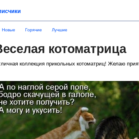
писчики
Новые
Горячие
Лучшие
Веселая котоматрица
личная коллекция прикольных котоматриц! Желаю прият