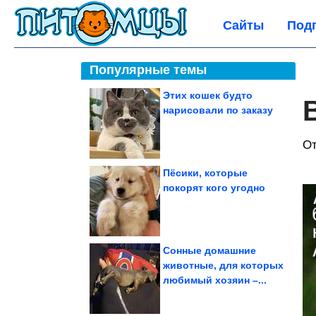
Сайты
Под
Популярные темы
Этих кошек будто
нарисовали по заказу
От
Пёсики, которые
покорят кого угодно
Сонные домашние
животные, для которых
любимый хозяин –...