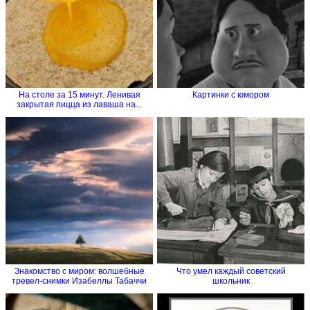
На столе за 15 минут. Ленивая
Картинки с юмором
закрытая пицца из лаваша на...
Знакомство с миром: волшебные
Что умел каждый советский
тревел-снимки Изабеллы Табаччи
школьник