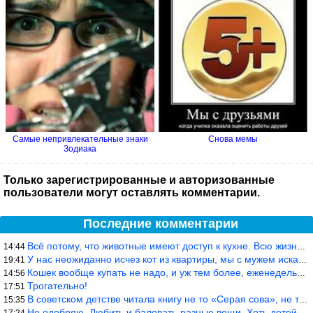
Самые непривлекательные знаки
Снова мемы
Зодиака
Только зарегистрированные и авторизованные
пользователи могут оставлять комментарии.
Последние комментарии
Всё потому, что животные имеют доступ к кухне. Всю жизнь живу с
14:44
У нас неожиданно исчез кот из квартиры, мы с мужем искали повсюд
19:41
Кошек вообще купать не надо, и уж тем более, еженедельно, как лю
14:56
Трогательно!
17:51
В советском детстве читала книгу не то «Серая сова», не то ещё к
15:35
Не одобряю. Любить и баловать-разные вещи. Хоть детей, хоть коше