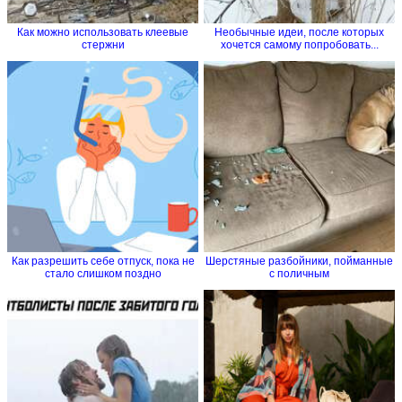
Как можно использовать клеевые
Необычные идеи, после которых
стержни
хочется самому попробовать...
Как разрешить себе отпуск, пока не
Шерстяные разбойники, пойманные
стало слишком поздно
с поличным