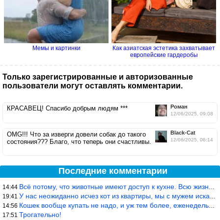
Мемы и картинки
Как азиатская эстетика захватывает
европейские гардеробы
Только зарегистрированные и авторизованные
пользователи могут оставлять комментарии.
Роман
КРАСАВЕЦ! Спасибо добрым людям ***
12/06/2025, 09:08
Black-Cat
OMG!!! Что за изверги довели собак до такого
12/06/2025, 06:14
состояния??? Благо, что теперь они счастливы.
Последние комментарии
Всё потому, что животные имеют доступ к кухне. Всю жизнь живу с
14:44
У нас неожиданно исчез кот из квартиры, мы с мужем искали повсюд
19:41
Кошек вообще купать не надо, и уж тем более, еженедельно, как лю
14:56
Трогательно!
17:51