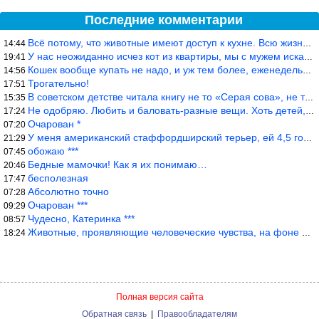
Последние комментарии
Всё потому, что животные имеют доступ к кухне. Всю жизнь живу с
14:44
У нас неожиданно исчез кот из квартиры, мы с мужем искали повсюд
19:41
Кошек вообще купать не надо, и уж тем более, еженедельно, как лю
14:56
Трогательно!
17:51
В советском детстве читала книгу не то «Серая сова», не то ещё к
15:35
Не одобряю. Любить и баловать-разные вещи. Хоть детей, хоть коше
17:24
Очарован *
07:20
У меня американский стаффордширский терьер, ей 4,5 года, но ни р
21:29
обожаю ***
07:45
Бедные мамочки! Как я их понимаю…
20:46
бесполезная
17:47
Абсолютно точно
07:28
Очарован ***
09:29
Чудесно, Катеринка ***
08:57
Животные, проявляющие человеческие чувства, на фоне озверевших д
18:24
Полная версия сайта
Обратная связь
|
Правообладателям