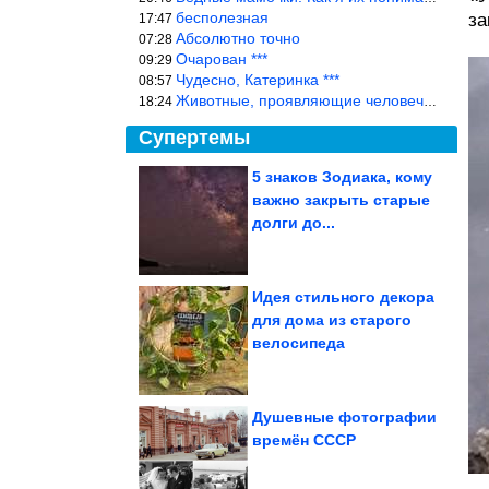
бесполезная
за
17:47
Абсолютно точно
07:28
Очарован ***
09:29
Чудесно, Катеринка ***
08:57
Животные, проявляющие человеческие чувства, на фоне озверевших д
18:24
Супертемы
5 знаков Зодиака, кому
важно закрыть старые
Топ-3 самых плохих
подруг по знаку зодиака
долги до...
Идея стильного декора
для дома из старого
Как живёт в свои 56
велосипеда
бывшая жена
«колбасного короля»...
Душевные фотографии
времён СССР
А ведь всё же в точку! Согласны?