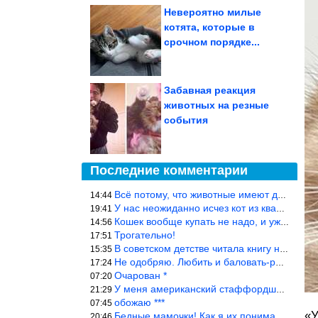
Невероятно милые
котята, которые в
срочном порядке...
Забавная реакция
животных на резные
события
Последние комментарии
Всё потому, что животные имеют доступ к кухне. Всю жизнь живу с
14:44
У нас неожиданно исчез кот из квартиры, мы с мужем искали повсюд
19:41
Кошек вообще купать не надо, и уж тем более, еженедельно, как лю
14:56
Трогательно!
17:51
В советском детстве читала книгу не то «Серая сова», не то ещё к
15:35
Не одобряю. Любить и баловать-разные вещи. Хоть детей, хоть коше
17:24
Очарован *
07:20
У меня американский стаффордширский терьер, ей 4,5 года, но ни р
21:29
обожаю ***
07:45
«У
Бедные мамочки! Как я их понимаю…
20:46