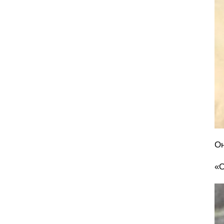
Он
«О