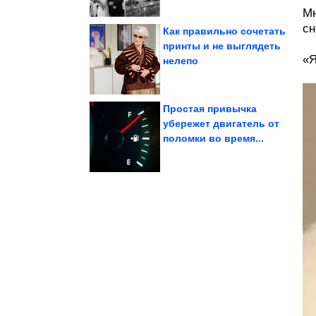
Мн
с
Как правильно сочетать
принты и не выглядеть
«Я
нелепо
Домашняя ветчина...
лишних добавок.
Сочная, розовая и без
Простая привычка
убережет двигатель от
поломки во время...
победы на ТВ-шоу
Анкудинова после бед и
Как живёт Диана