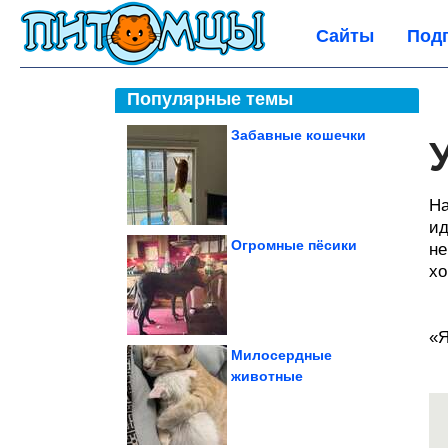
Сайты
Под
Популярные темы
Забавные кошечки
На
ид
Огромные пёсики
не
хо
«Я
Милосердные
животные