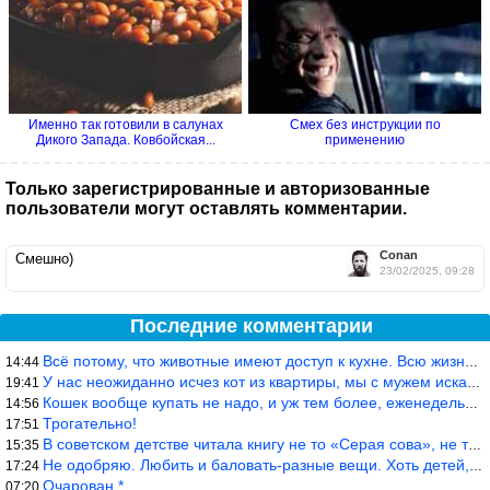
Именно так готовили в салунах
Смех без инструкции по
Дикого Запада. Ковбойская...
применению
Только зарегистрированные и авторизованные
пользователи могут оставлять комментарии.
Conan
Смешно)
23/02/2025, 09:28
Последние комментарии
Всё потому, что животные имеют доступ к кухне. Всю жизнь живу с
14:44
У нас неожиданно исчез кот из квартиры, мы с мужем искали повсюд
19:41
Кошек вообще купать не надо, и уж тем более, еженедельно, как лю
14:56
Трогательно!
17:51
В советском детстве читала книгу не то «Серая сова», не то ещё к
15:35
Не одобряю. Любить и баловать-разные вещи. Хоть детей, хоть коше
17:24
Очарован *
07:20