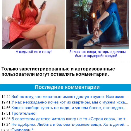
А ведь всё же в точку!
3 главные вещи, которые должны
быть в гардеробе каждой...
Только зарегистрированные и авторизованные
пользователи могут оставлять комментарии.
Последние комментарии
Всё потому, что животные имеют доступ к кухне. Всю жизнь живу с
14:44
У нас неожиданно исчез кот из квартиры, мы с мужем искали повсюд
19:41
Кошек вообще купать не надо, и уж тем более, еженедельно, как лю
14:56
Трогательно!
17:51
В советском детстве читала книгу не то «Серая сова», не то ещё к
15:35
Не одобряю. Любить и баловать-разные вещи. Хоть детей, хоть коше
17:24
Очарован *
07:20