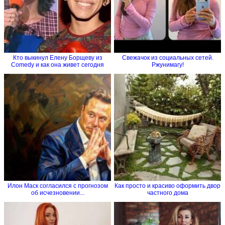
Кто выкинул Елену Борщеву из
Свежачок из социальных сетей.
Comedy и как она живет сегодня
Ржунимагу!
Илон Маск согласился с прогнозом
Как просто и красиво оформить двор
об исчезновении...
частного дома