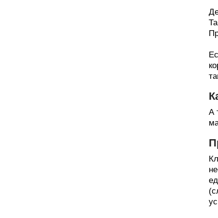
Де
Та
Пр
Ес
ко
та
К
А 
ма
П
Кл
не
ед
(с
ус