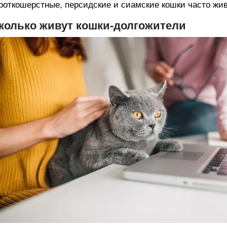
роткошерстные, персидские и сиамские кошки часто жи
колько живут кошки-долгожители