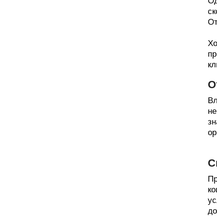
Од
ск
От
Хо
пр
кл
О
Вл
не
зн
ор
С
Пр
ко
ус
до