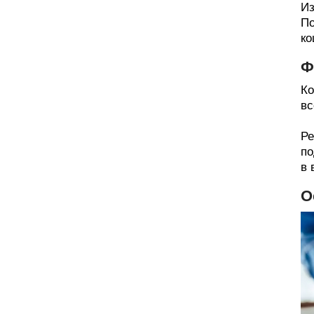
Из
По
ко
Ф
Ко
вс
Ре
по
в 
О