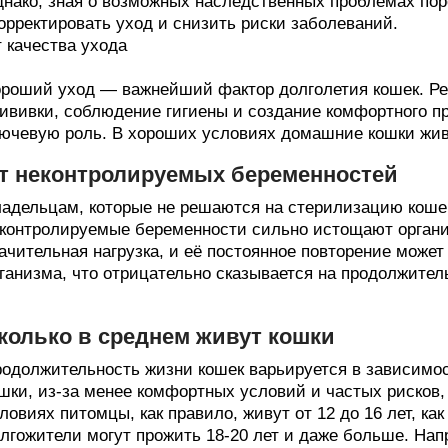
нако, зная о возможных наследственных проблемах пор
орректировать уход и снизить риски заболеваний.
 качества ухода
роший уход — важнейший фактор долголетия кошек. Ре
ививки, соблюдение гигиены и создание комфортного п
ючевую роль. В хороших условиях домашние кошки жив
т неконтролируемых беременностей
адельцам, которые не решаются на стерилизацию кошек
контролируемые беременности сильно истощают органи
ачительная нагрузка, и её постоянное повторение може
ганизма, что отрицательно сказывается на продолжител
колько в среднем живут кошки
одолжительность жизни кошек варьируется в зависимо
шки, из-за менее комфортных условий и частых рисков,
ловиях питомцы, как правило, живут от 12 до 16 лет, ка
лгожители могут прожить 18-20 лет и даже больше. Нап