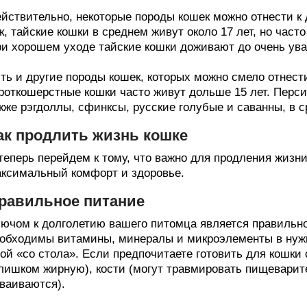
йствительно, некоторые породы кошек можно отнести к 
к, тайские кошки в среднем живут около 17 лет, но част
и хорошем уходе тайские кошки доживают до очень ува
ть и другие породы кошек, которых можно смело отнест
роткошерстные кошки часто живут дольше 15 лет. Перси
кже рэгдоллы, сфинксы, русские голубые и саванны, в с
ак продлить жизнь кошке
теперь перейдем к тому, что важно для продления жизни
ксимальный комфорт и здоровье.
равильное питание
ючом к долголетию вашего питомца является правильно
обходимы витамины, минералы и микроэлементы в нужн
ой «со стола». Если предпочитаете готовить для кошки
лишком жирную), кости (могут травмировать пищеварит
ваиваются).