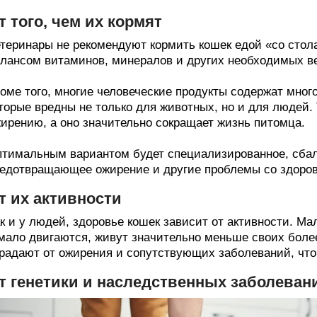
т того, чем их кормят
теринары не рекомендуют кормить кошек едой «со стола»
лансом витаминов, минералов и других необходимых в
оме того, многие человеческие продукты содержат много
торые вредны не только для животных, но и для людей. 
ирению, а оно значительно сокращает жизнь питомца.
тимальным вариантом будет специализированное, сбал
едотвращающее ожирение и другие проблемы со здоро
т их активности
к и у людей, здоровье кошек зависит от активности. М
мало двигаются, живут значительно меньше своих боле
радают от ожирения и сопутствующих заболеваний, что
т генетики и наследственных заболеван