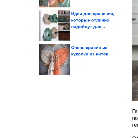
Идеи для хранения,
которые отлично
подойдут для...
медовик...
Классический
чернослив.
Достаточно добавить
Очень красивые
куколки из ниток
за миллионеров,...
которые вышли замуж
Известные женщины,
Ге
по
ге