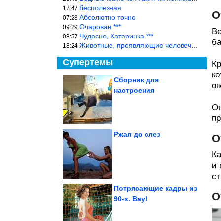
бесполезная
17:47
О
Абсолютно точно
07:28
Очарован ***
09:29
Ве
Чудесно, Катеринка ***
08:57
ба
Животные, проявляющие человеческие чувства, на фоне озверевших д
18:24
Супертемы
Кр
ко
Сборник для
ож
настроения
Что умел каждый
советский школьник
Оп
пр
Ржал до слез
О
Ка
9 изумительных
пейзажей, в земное
происхождение
которых...
и 
ст
Потрясающие кадры из
О
90-х. Вау!
Жуткие находки в жилых домах