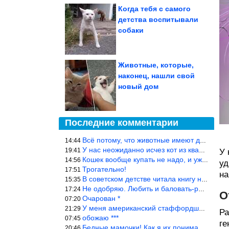
Когда тебя с самого
детства воспитывали
собаки
Животные, которые,
наконец, нашли свой
новый дом
Последние комментарии
Всё потому, что животные имеют доступ к кухне. Всю жизнь живу с
14:44
У нас неожиданно исчез кот из квартиры, мы с мужем искали повсюд
19:41
У 
Кошек вообще купать не надо, и уж тем более, еженедельно, как лю
14:56
уд
Трогательно!
17:51
на
В советском детстве читала книгу не то «Серая сова», не то ещё к
15:35
Не одобряю. Любить и баловать-разные вещи. Хоть детей, хоть коше
17:24
О
Очарован *
07:20
У меня американский стаффордширский терьер, ей 4,5 года, но ни р
21:29
Ра
обожаю ***
07:45
ге
Бедные мамочки! Как я их понимаю…
20:46