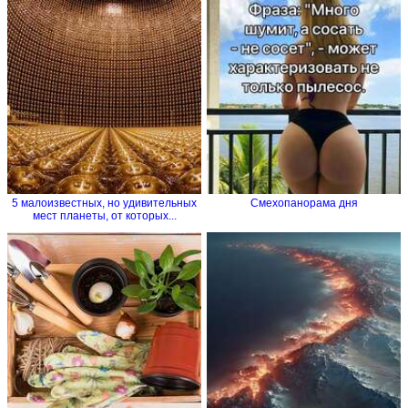
5 малоизвестных, но удивительных
Смехопанорама дня
мест планеты, от которых...