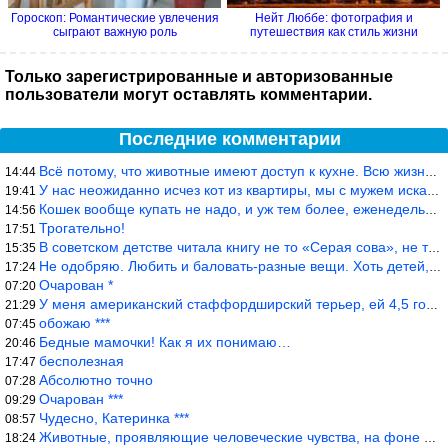
Гороскоп: Романтические увлечения
Нейт Люббе: фотография и
сыграют важную роль
путешествия как стиль жизни
Только зарегистрированные и авторизованные
пользователи могут оставлять комментарии.
Последние комментарии
Всё потому, что животные имеют доступ к кухне. Всю жизнь живу с
14:44
У нас неожиданно исчез кот из квартиры, мы с мужем искали повсюд
19:41
Кошек вообще купать не надо, и уж тем более, еженедельно, как лю
14:56
Трогательно!
17:51
В советском детстве читала книгу не то «Серая сова», не то ещё к
15:35
Не одобряю. Любить и баловать-разные вещи. Хоть детей, хоть коше
17:24
Очарован *
07:20
У меня американский стаффордширский терьер, ей 4,5 года, но ни р
21:29
обожаю ***
07:45
Бедные мамочки! Как я их понимаю…
20:46
бесполезная
17:47
Абсолютно точно
07:28
Очарован ***
09:29
Чудесно, Катеринка ***
08:57
Животные, проявляющие человеческие чувства, на фоне озверевших д
18:24