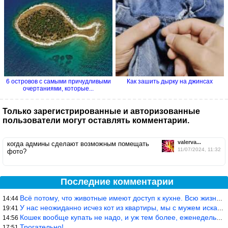
6 островов с самыми причудливыми
Как зашить дырку на джинсах
очертаниями, которые...
Только зарегистрированные и авторизованные
пользователи могут оставлять комментарии.
valerva...
когда админы сделают возможным помещать
11/07/2024, 11:32
фото?
Последние комментарии
Всё потому, что животные имеют доступ к кухне. Всю жизнь живу с
14:44
У нас неожиданно исчез кот из квартиры, мы с мужем искали повсюд
19:41
Кошек вообще купать не надо, и уж тем более, еженедельно, как лю
14:56
Трогательно!
17:51