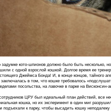
 задумке кото-шпионов должно было быть несколько, н
шили с одной взрослой кошкой. Долгое время ее тренир
стоящего Джеймса Бонда! И, в конце концов, тайного а
 заключалась в том, что кошке требовалось «подслушат
еделами посольства, на лавочке в парке на Висконсин-а
сотрудников ЦРУ был идеальный план действий, все не
ниальная кошка, но их эксперимент в один миг разруш
и подъехали к парку, чтобы высадить кошку неподалеку