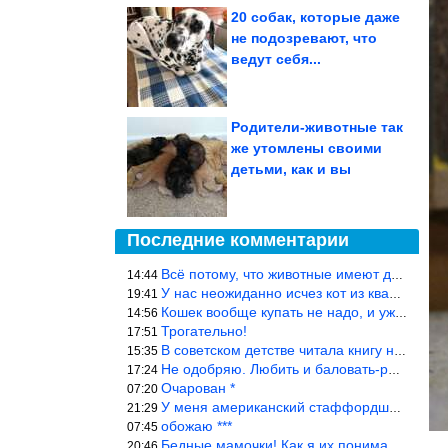
20 собак, которые даже
не подозревают, что
ведут себя...
Родители-животные так
же утомлены своими
детьми, как и вы
Последние комментарии
Всё потому, что животные имеют доступ к кухне. Всю жизнь живу с
14:44
У нас неожиданно исчез кот из квартиры, мы с мужем искали повсюд
19:41
Кошек вообще купать не надо, и уж тем более, еженедельно, как лю
14:56
Трогательно!
17:51
В советском детстве читала книгу не то «Серая сова», не то ещё к
15:35
Не одобряю. Любить и баловать-разные вещи. Хоть детей, хоть коше
17:24
Очарован *
07:20
У меня американский стаффордширский терьер, ей 4,5 года, но ни р
21:29
обожаю ***
07:45
Бедные мамочки! Как я их понимаю…
20:46