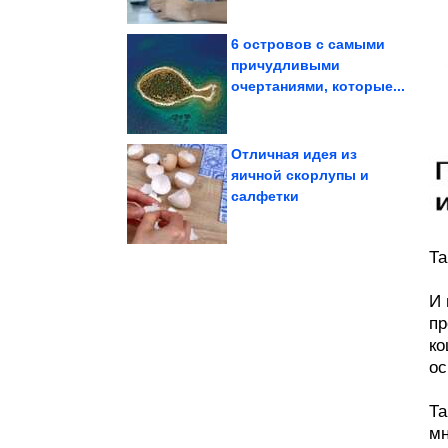
6 островов с самыми
причудливыми
очертаниями, которые...
выше, чем в...
зарплаты оказались
Российские средние
Отличная идея из
яичной скорлупы и
салфетки
гараже
на бетонном полу в
Как избавиться от пыли
Та
И 
пр
ко
ос
Та
мн