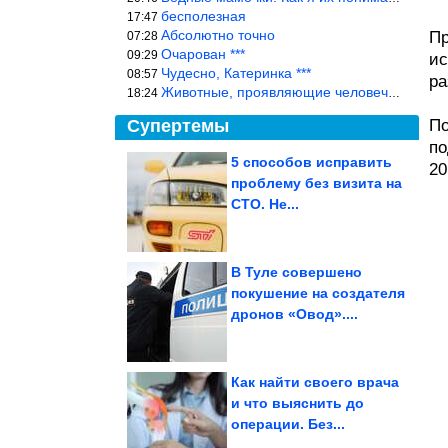
бесполезная
17:47
Абсолютно точно
Пр
07:28
Очарован ***
09:29
ис
Чудесно, Катеринка ***
08:57
ра
Животные, проявляющие человеческие чувства, на фоне озверевших д
18:24
Супертемы
По
по
5 способов исправить
20
проблему без визита на
Вещи, созданные
задолго до
СТО. Не...
современной техники,...
В Туле совершено
покушение на создателя
Журналистку Шипачеву
дронов «Овод»....
приговорили к 12 годам
за...
Как найти своего врача
и что выяснить до
операции. Без...
3 роковых знака зодиака среди женщин