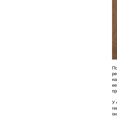
По
ре
на
ее
пр
У 
ге
он