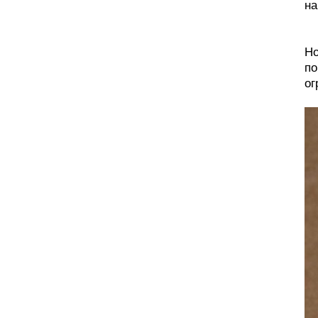
на
Но
по
ог