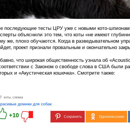
е последующие тесты ЦРУ уже с новыми кото-шпионами
сперты объяснили это тем, что коты «не имеют глубинн
му же, плохо обучаются. Когда в разведывательном упра
йдет, проект признали провальным и окончательно закры
бавно, что широкая общественность узнала об «Acoustic 
соответствии с Законом о свободе слова в США были ра
торых и «Акустическая кошечка». Смотрите также:
коты
,
слежка
Красивые домики для собак
+10
Сохранить
Одноклассники