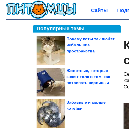
Сайты
Под
Популярные темы
Почему коты так любят
небольшие
пространства
Животные, которые
Се
знают толк в том, как
ко
потрепать нервишки
Со
Забавные и милые
котейки