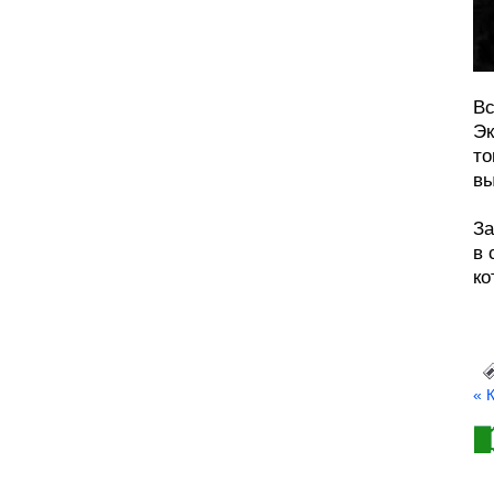
Вс
Эк
то
вы
За
в 
ко
« 