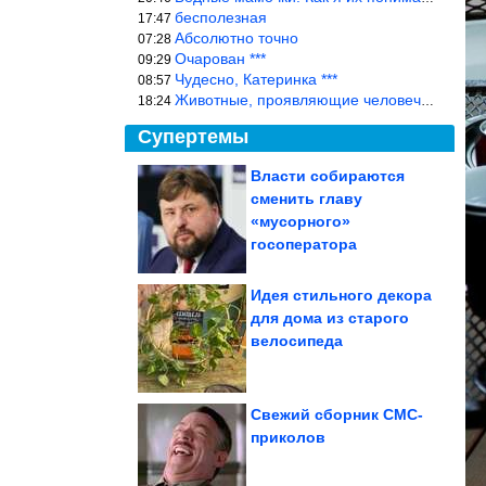
бесполезная
17:47
Абсолютно точно
07:28
Очарован ***
09:29
Чудесно, Катеринка ***
08:57
Животные, проявляющие человеческие чувства, на фоне озверевших д
18:24
Супертемы
Власти собираются
cменить главу
Простой рецепт,
который экономит
«мусорного»
время у плиты.
Куриные...
госоператора
Идея стильного декора
для дома из старого
Самый обидчивый знак
велосипеда
зодиака
Свежий сборник СМС-
приколов
Сочная, розовая и без лишних добавок. Домашняя ветчина...