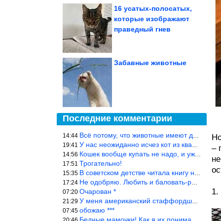
16 усатых-полосатых,
которые изображают
праведный гнев
Забавные животные
Последние комментарии
Всё потому, что животные имеют доступ к кухне. Всю жизнь живу с
14:44
Но
У нас неожиданно исчез кот из квартиры, мы с мужем искали повсюд
19:41
– 
Кошек вообще купать не надо, и уж тем более, еженедельно, как лю
14:56
не
Трогательно!
17:51
ос
В советском детстве читала книгу не то «Серая сова», не то ещё к
15:35
Не одобряю. Любить и баловать-разные вещи. Хоть детей, хоть коше
17:24
1.
Очарован *
07:20
У меня американский стаффордширский терьер, ей 4,5 года, но ни р
21:29
обожаю ***
07:45
Бедные мамочки! Как я их понимаю…
20:46