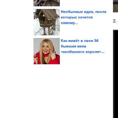
Необычные идеи, после
которых хочется
2.
самому...
единого...
вызывают тревогу без
Изображения, которые
Как живёт в свои 56
бывшая жена
«колбасного короля»...
Как по часам
справиться с запором.
Безотказные способы