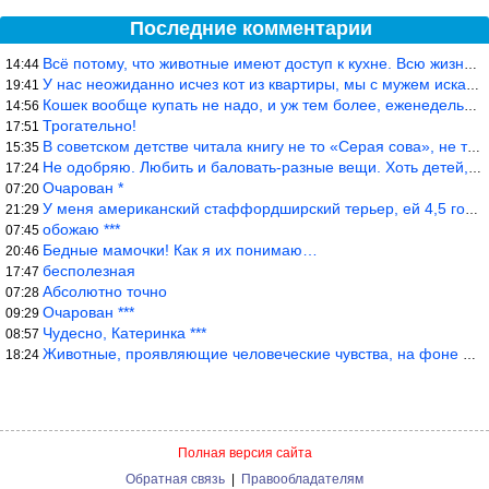
Последние комментарии
Всё потому, что животные имеют доступ к кухне. Всю жизнь живу с
14:44
У нас неожиданно исчез кот из квартиры, мы с мужем искали повсюд
19:41
Кошек вообще купать не надо, и уж тем более, еженедельно, как лю
14:56
Трогательно!
17:51
В советском детстве читала книгу не то «Серая сова», не то ещё к
15:35
Не одобряю. Любить и баловать-разные вещи. Хоть детей, хоть коше
17:24
Очарован *
07:20
У меня американский стаффордширский терьер, ей 4,5 года, но ни р
21:29
обожаю ***
07:45
Бедные мамочки! Как я их понимаю…
20:46
бесполезная
17:47
Абсолютно точно
07:28
Очарован ***
09:29
Чудесно, Катеринка ***
08:57
Животные, проявляющие человеческие чувства, на фоне озверевших д
18:24
Полная версия сайта
Обратная связь
|
Правообладателям