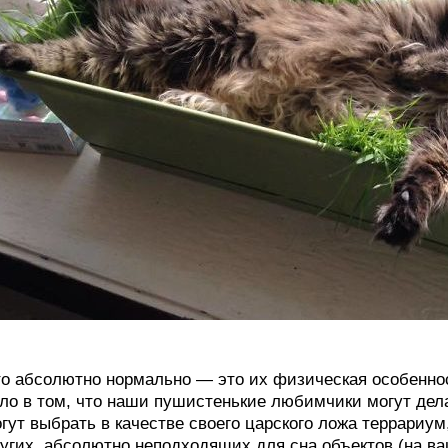
о абсолютно нормально — это их физическая особенност
ло в том, что наши пушистенькие любимчики могут дел
гут выбрать в качестве своего царского ложа террариум
угих, абсолютно неподходящих для сна объектов (на в