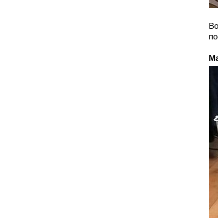
Во
по
Ма