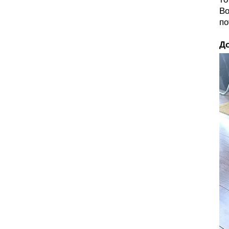
Во
по
До