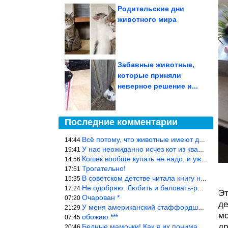
Родительские дни
животного мира
Забавные животные,
которые приняли
неверное решение и...
Последние комментарии
Всё потому, что животные имеют доступ к кухне. Всю жизнь живу с
14:44
У нас неожиданно исчез кот из квартиры, мы с мужем искали повсюд
19:41
Кошек вообще купать не надо, и уж тем более, еженедельно, как лю
14:56
Трогательно!
17:51
В советском детстве читала книгу не то «Серая сова», не то ещё к
15:35
Не одобряю. Любить и баловать-разные вещи. Хоть детей, хоть коше
17:24
Эт
Очарован *
07:20
де
У меня американский стаффордширский терьер, ей 4,5 года, но ни р
21:29
мо
обожаю ***
07:45
др
Бедные мамочки! Как я их понимаю…
20:46