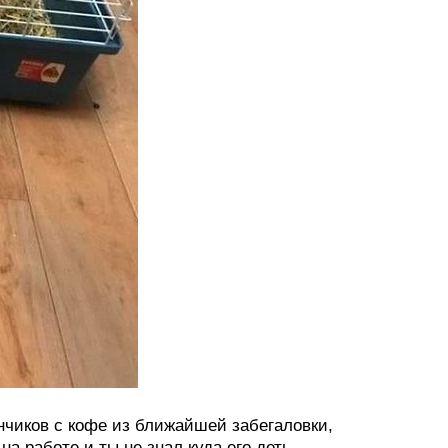
анчиков с кофе из ближайшей забегаловки,
на работе и ты не знал куда его деть…