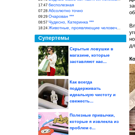
бесполезная
17:47
за
Абсолютно точно
07:28
об
Очарован ***
09:29
Чудесно, Катеринка ***
08:57
Вл
Животные, проявляющие человеческие чувства, на фоне озверевших д
18:24
уг
Супертемы
но
дл
Скрытые ловушки в
магазине, которые
Ко
5 малоизвестных, но
удивительных мест
заставляют нас...
планеты, от...
Как всегда
поддерживать
Исторические фото.
идеальную чистоту и
Невероятно!
свежесть...
Полезные привычки,
которые я извлекла из
проблем с...
Стыдные вопросы о комнатных растениях