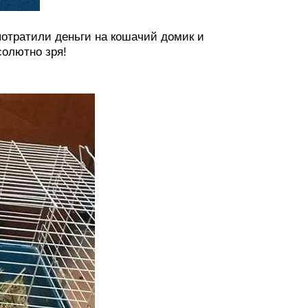
потратили деньги на кошачий домик и
солютно зря!