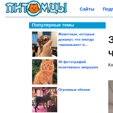
Сайты
Под
Популярные темы
Животные, которые
докажут, что иногда
«маленькие» и...
40 фотографий
Ко
позитивных зверушек
Огромные пёсики