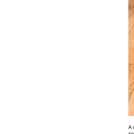
А 
то