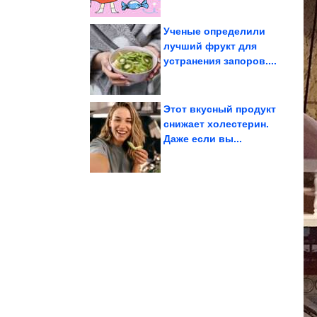
Ученые определили
лучший фрукт для
устранения запоров....
Битцевского маньяка
жертвы выдала
Записка последней
Этот вкусный продукт
снижает холестерин.
Даже если вы...
салат каждую...
теперь готовлю этот
Трюк, из-за которого я