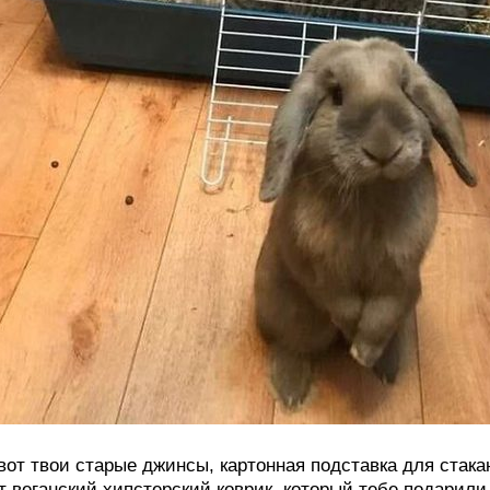
вот твои старые джинсы, картонная подставка для стак
т веганский хипстерский коврик, который тебе подарили 