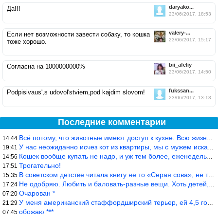
daryako...
Да!!!
23/06/2017, 18:53
valery-...
Если нет возможности завести собаку, то кошка
23/06/2017, 15:17
тоже хорошо.
bii_afeliy
Согласна на 1000000000%
23/06/2017, 14:50
fukssan...
Podpisivaus',s udovol'stviem,pod kajdim slovom!
23/06/2017, 13:13
Последние комментарии
Всё потому, что животные имеют доступ к кухне. Всю жизнь живу с
14:44
У нас неожиданно исчез кот из квартиры, мы с мужем искали повсюд
19:41
Кошек вообще купать не надо, и уж тем более, еженедельно, как лю
14:56
Трогательно!
17:51
В советском детстве читала книгу не то «Серая сова», не то ещё к
15:35
Не одобряю. Любить и баловать-разные вещи. Хоть детей, хоть коше
17:24
Очарован *
07:20
У меня американский стаффордширский терьер, ей 4,5 года, но ни р
21:29
обожаю ***
07:45