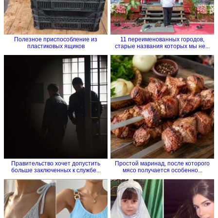
Полезное приспособление из
11 переименованных городов,
пластиковых ящиков
старые названия которых мы не...
Правительство хочет допустить
Простой маринад, после которого
больше заключенных к службе...
мясо получается особенно...