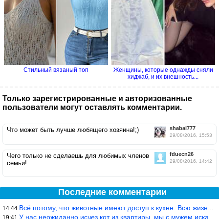
Стильный вязаный топ
Женщины, которые однажды сняли
хиджаб, и их внешность...
Только зарегистрированные и авторизованные
пользователи могут оставлять комментарии.
shabal777
Что может быть лучше любящего хозяина!;)
29/08/2016, 15:53
fduecn26
Чего только не сделаешь для любимых членов
29/08/2016, 14:42
семьи!
Последние комментарии
Всё потому, что животные имеют доступ к кухне. Всю жизнь живу с
14:44
У нас неожиданно исчез кот из квартиры, мы с мужем искали повсюд
19:41