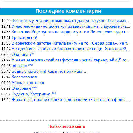
Последние комментарии
Всё потому, что животные имеют доступ к кухне. Всю жизнь живу с
14:44
У нас неожиданно исчез кот из квартиры, мы с мужем искали повсюд
19:41
Кошек вообще купать не надо, и уж тем более, еженедельно, как лю
14:56
Трогательно!
17:51
В советском детстве читала книгу не то «Серая сова», не то ещё к
15:35
Не одобряю. Любить и баловать-разные вещи. Хоть детей, хоть коше
17:24
Очарован *
07:20
У меня американский стаффордширский терьер, ей 4,5 года, но ни р
21:29
обожаю ***
07:45
Бедные мамочки! Как я их понимаю…
20:46
бесполезная
17:47
Абсолютно точно
07:28
Очарован ***
09:29
Чудесно, Катеринка ***
08:57
Животные, проявляющие человеческие чувства, на фоне озверевших д
18:24
Полная версия сайта