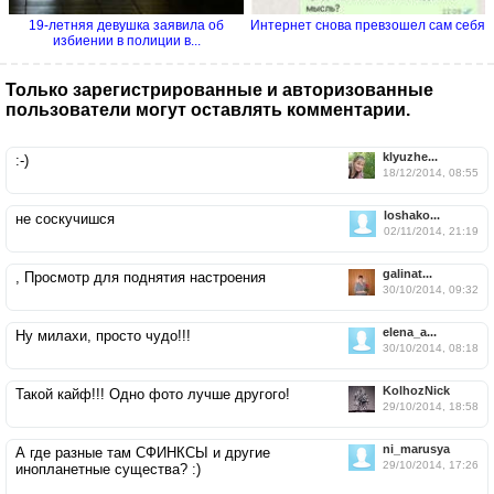
19-летняя девушка заявила об
Интернет снова превзошел сам себя
избиении в полиции в...
Только зарегистрированные и авторизованные
пользователи могут оставлять комментарии.
klyuzhe...
:-)
18/12/2014, 08:55
loshako...
не соскучишся
02/11/2014, 21:19
galinat...
, Просмотр для поднятия настроения
30/10/2014, 09:32
elena_a...
Ну милахи, просто чудо!!!
30/10/2014, 08:18
KolhozNick
Такой кайф!!! Одно фото лучше другого!
29/10/2014, 18:58
ni_marusya
А где разные там СФИНКСЫ и другие
29/10/2014, 17:26
инопланетные существа? :)